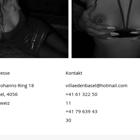
esse
Kontakt
 Johanns-Ring 18
villaedenbasel@hotmail.com
el, 4056
+41 61 322 50
weiz
11
+41 79 639 43
30